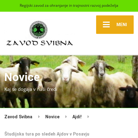
Regijski zavod za ohranjanje in trajnostni razvoj podeželja
MENI
Novice
Kaj se dogaja v naši čredi
Zavod Svibna
Novice
Ajdi!
Študijska tura po sledeh Ajdov v Posavju