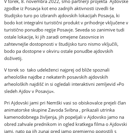
V torek, 8. novembra 2022, smo partnerji projekta Ajdovske
zgodbe iz Posavja kot eno zadnjih aktivnosti izvedli še
študijsko turo po izbranih ajdovskih lokacijah Posavja, ki
bodo kot integralni turistični produkt v prihodnje vključene v
turistično ponudbo regije Posavje. Seveda so zanimive tudi
ostale lokacije, ki jih zaradi omejene časovnice in
zahtevnejše dostopnosti v študijsko turo nismo vključili,
bodo pa dostopne v okviru ostale ponudbe ajdovskih
doživetij.
V torek so tako udeleženci najprej od bliže spoznali
arheološke najdbe z nekaterih posavskih ajdovskih
arheoloških najdišč in si ogledali interaktivni zemljevid »Po
sledeh Ajdov v Posavju«.
Pri Ajdovski jami pri Nemški vasi so obiskovalce prejeli član
animatorske skupine Zavoda Svibna , prikazali utrinka
kamenodobnega življenja, jih popeljali v Ajdovsko jamo na
obred zahvale prednikom in ogled kratkega filma o Ajdovski
jami, nato pa jih zunaj pred jamo premierno pogostili s