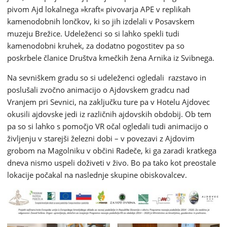
pivom Ajd lokalnega »kraft« pivovarja APE v replikah
kamenodobnih lončkov, ki so jih izdelali v Posavskem
muzeju Brežice. Udeleženci so si lahko spekli tudi
kamenodobni kruhek, za dodatno pogostitev pa so
poskrbele članice Društva kmečkih žena Arnika iz Svibnega.
Na sevniškem gradu so si udeleženci ogledali razstavo in
poslušali zvočno animacijo o Ajdovskem gradcu nad
Vranjem pri Sevnici, na zaključku ture pa v Hotelu Ajdovec
okusili ajdovske jedi iz različnih ajdovskih obdobij. Ob tem
pa so si lahko s pomočjo VR očal ogledali tudi animacijo o
življenju v starejši železni dobi – v povezavi z Ajdovim
grobom na Magolniku v občini Radeče, ki ga zaradi kratkega
dneva nismo uspeli doživeti v živo. Bo pa tako kot preostale
lokacije počakal na naslednje skupine obiskovalcev.