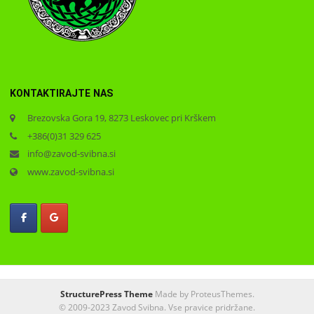
KONTAKTIRAJTE NAS
Brezovska Gora 19, 8273 Leskovec pri Krškem
+386(0)31 329 625
info@zavod-svibna.si
www.zavod-svibna.si
StructurePress Theme
Made by ProteusThemes.
© 2009-2023 Zavod Svibna. Vse pravice pridržane.