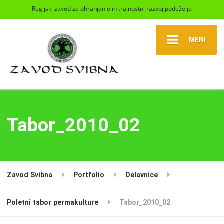
Regijski zavod za ohranjanje in trajnostni razvoj podeželja
MENI
Tabor_2010_02
Zavod Svibna
Portfolio
Delavnice
Poletni tabor permakulture
Tabor_2010_02