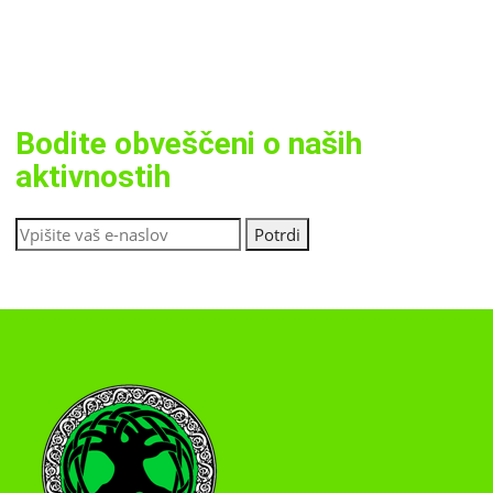
Bodite obveščeni o naših
aktivnostih