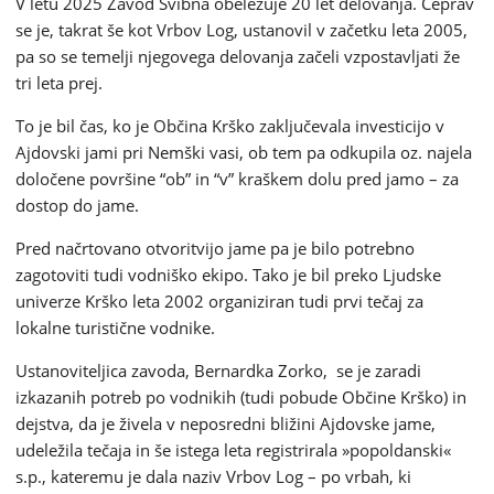
V letu 2025 Zavod Svibna obeležuje 20 let delovanja. Čeprav
se je, takrat še kot Vrbov Log, ustanovil v začetku leta 2005,
pa so se temelji njegovega delovanja začeli vzpostavljati že
tri leta prej.
To je bil čas, ko je Občina Krško zaključevala investicijo v
Ajdovski jami pri Nemški vasi, ob tem pa odkupila oz. najela
določene površine “ob” in “v” kraškem dolu pred jamo – za
dostop do jame.
Pred načrtovano otvoritvijo jame pa je bilo potrebno
zagotoviti tudi vodniško ekipo. Tako je bil preko Ljudske
univerze Krško leta 2002 organiziran tudi prvi tečaj za
lokalne turistične vodnike.
Ustanoviteljica zavoda, Bernardka Zorko, se je zaradi
izkazanih potreb po vodnikih (tudi pobude Občine Krško) in
dejstva, da je živela v neposredni bližini Ajdovske jame,
udeležila tečaja in še istega leta registrirala »popoldanski«
s.p., kateremu je dala naziv Vrbov Log – po vrbah, ki