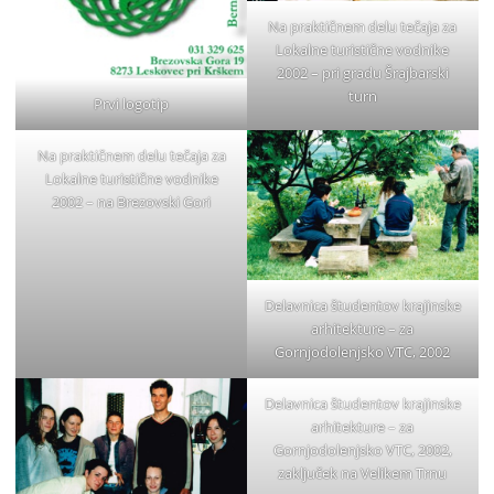
Na praktičnem delu tečaja za
Lokalne turistične vodnike
2002 – pri gradu Šrajbarski
turn
Prvi logotip
Na praktičnem delu tečaja za
Lokalne turistične vodnike
2002 – na Brezovski Gori
Delavnica študentov krajinske
arhitekture – za
Gornjodolenjsko VTC, 2002
Delavnica študentov krajinske
arhitekture – za
Gornjodolenjsko VTC, 2002,
zaključek na Velikem Trnu