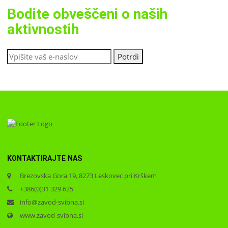
Bodite obveščeni o naših
aktivnostih
KONTAKTIRAJTE NAS
Brezovska Gora 19, 8273 Leskovec pri Krškem
+386(0)31 329 625
info@zavod-svibna.si
www.zavod-svibna.si