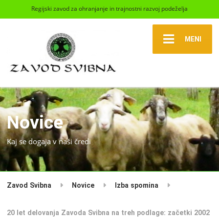
Regijski zavod za ohranjanje in trajnostni razvoj podeželja
MENI
Novice
Kaj se dogaja v naši čredi
Zavod Svibna
Novice
Izba spomina
20 let delovanja Zavoda Svibna na treh podlage: začetki 2002