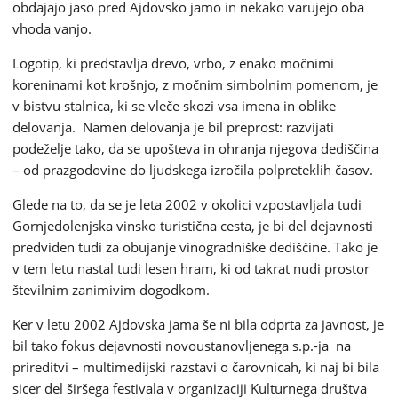
obdajajo jaso pred Ajdovsko jamo in nekako varujejo oba
vhoda vanjo.
Logotip, ki predstavlja drevo, vrbo, z enako močnimi
koreninami kot krošnjo, z močnim simbolnim pomenom, je
v bistvu stalnica, ki se vleče skozi vsa imena in oblike
delovanja. Namen delovanja je bil preprost: razvijati
podeželje tako, da se upošteva in ohranja njegova dediščina
– od prazgodovine do ljudskega izročila polpreteklih časov.
Glede na to, da se je leta 2002 v okolici vzpostavljala tudi
Gornjedolenjska vinsko turistična cesta, je bi del dejavnosti
predviden tudi za obujanje vinogradniške dediščine. Tako je
v tem letu nastal tudi lesen hram, ki od takrat nudi prostor
številnim zanimivim dogodkom.
Ker v letu 2002 Ajdovska jama še ni bila odprta za javnost, je
bil tako fokus dejavnosti novoustanovljenega s.p.-ja na
prireditvi – multimedijski razstavi o čarovnicah, ki naj bi bila
sicer del širšega festivala v organizaciji Kulturnega društva