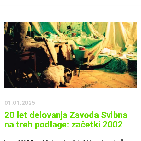
01.01.2025
20 let delovanja Zavoda Svibna
na treh podlage: začetki 2002