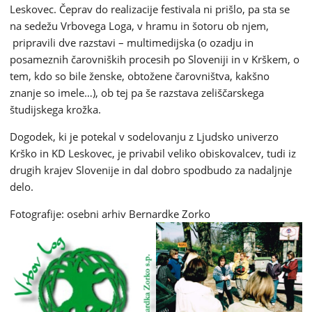
Leskovec. Čeprav do realizacije festivala ni prišlo, pa sta se
na sedežu Vrbovega Loga, v hramu in šotoru ob njem,
pripravili dve razstavi – multimedijska (o ozadju in
posameznih čarovniških procesih po Sloveniji in v Krškem, o
tem, kdo so bile ženske, obtožene čarovništva, kakšno
znanje so imele…), ob tej pa še razstava zeliščarskega
študijskega krožka.
Dogodek, ki je potekal v sodelovanju z Ljudsko univerzo
Krško in KD Leskovec, je privabil veliko obiskovalcev, tudi iz
drugih krajev Slovenije in dal dobro spodbudo za nadaljnje
delo.
Fotografije: osebni arhiv Bernardke Zorko