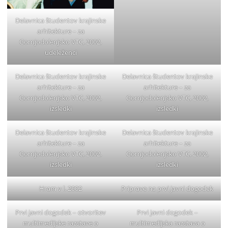
Delavnica študentov krajinske
arhitekture – za
Gornjodolenjsko VTC, 2002,
udeleženci
Delavnica študentov krajinske
Delavnica študentov krajinske
arhitekture – za
arhitekture – za
Gornjodolenjsko VTC, 2002,
Gornjodolenjsko VTC, 2002,
izsledki
izsledki
Delavnica študentov krajinske
Delavnica študentov krajinske
arhitekture – za
arhitekture – za
Gornjodolenjsko VTC, 2002,
Gornjodolenjsko VTC, 2002,
izsledki
izsledki
Hram v l. 2002
Priprave na prvi javni dogodek
Prvi javni dogodek – otvoritev
Prvi javni dogodek –
multimedijske razstave o
multimedijska razstava o