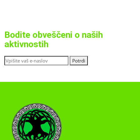
Bodite obveščeni o naših
aktivnostih