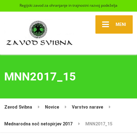
Regijski zavod za ohranjanje in trajnostni razvoj podeželja
MENI
MNN2017_15
Zavod Svibna
Novice
Varstvo narave
Mednarodna noč netopirjev 2017
MNN2017_15