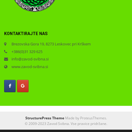
KONTAKTIRAJTE NAS
Brezovska Gora 19, 8273 Leskovec pri Krškem
+386(0)31 329 625
info@zavod-svibna.si
www.zavod-svibna.si
StructurePress Theme
Made by ProteusThemes.
© 2009-2023 Zavod Svibna. Vse pravice pridržane.