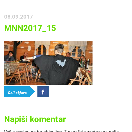
08.09.2017
MNN2017_15
Deli objavo
Napiši komentar
Vaš e-naslov ne bo objavljen.
*
označuje zahtevana polja