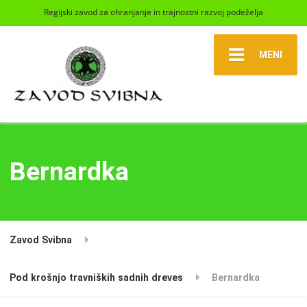
Regijski zavod za ohranjanje in trajnostni razvoj podeželja
MENI
Bernardka
Zavod Svibna
Pod krošnjo travniških sadnih dreves
Bernardka