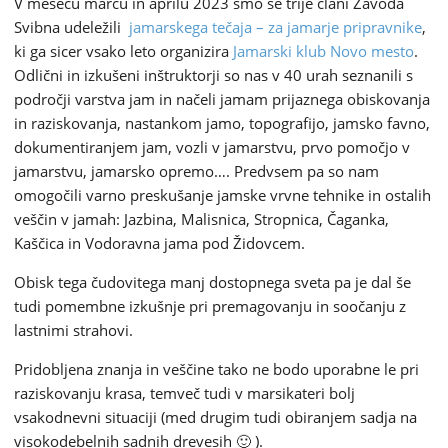
V mesecu marcu in aprilu 2023 smo se trije člani Zavoda
Svibna udeležili
jamarskega tečaja – za jamarje pripravnike
,
ki ga sicer vsako leto organizira
Jamarski klub Novo mesto
.
Odlični in izkušeni inštruktorji so nas v 40 urah seznanili s
področji varstva jam in načeli jamam prijaznega obiskovanja
in raziskovanja, nastankom jamo, topografijo, jamsko favno,
dokumentiranjem jam, vozli v jamarstvu, prvo pomočjo v
jamarstvu, jamarsko opremo…. Predvsem pa so nam
omogočili varno preskušanje jamske vrvne tehnike in ostalih
veščin v jamah: Jazbina, Malisnica, Stropnica, Čaganka,
Kaščica in Vodoravna jama pod Židovcem.
Obisk tega čudovitega manj dostopnega sveta pa je dal še
tudi pomembne izkušnje pri premagovanju in soočanju z
lastnimi strahovi.
Pridobljena znanja in veščine tako ne bodo uporabne le pri
raziskovanju krasa, temveč tudi v marsikateri bolj
vsakodnevni situaciji (med drugim tudi obiranjem sadja na
visokodebelnih sadnih drevesih 🙂 ).