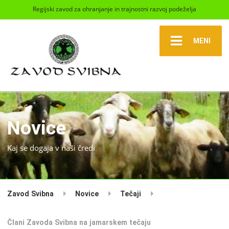
Regijski zavod za ohranjanje in trajnostni razvoj podeželja
MENI
Novice
Kaj se dogaja v naši čredi
Zavod Svibna
Novice
Tečaji
Člani Zavoda Svibna na jamarskem tečaju