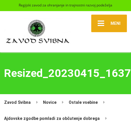
Regijski zavod za ohranjanje in trajnostni razvoj podeželja
MENI
Resized_20230415_163
Zavod Svibna
Novice
Ostale vsebine
Ajdovske zgodbe pomladi za občutenje dobrega