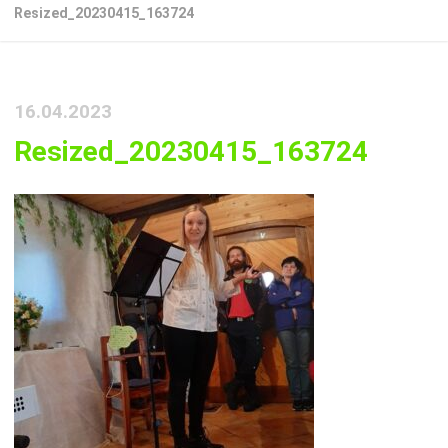
Resized_20230415_163724
16.04.2023
Resized_20230415_163724