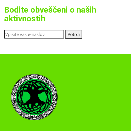
Bodite obveščeni o naših
aktivnostih