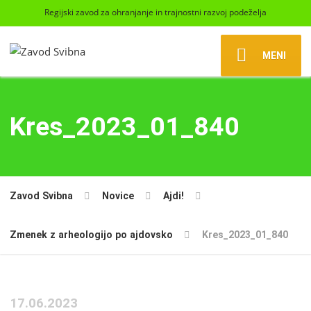
Regijski zavod za ohranjanje in trajnostni razvoj podeželja
MENI
Kres_2023_01_840
Zavod Svibna
Novice
Ajdi!
Zmenek z arheologijo po ajdovsko
Kres_2023_01_840
17.06.2023