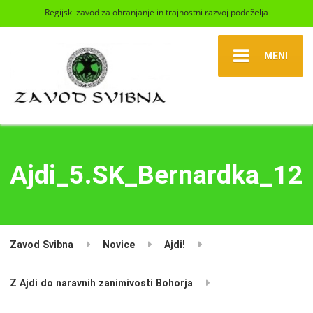
Regijski zavod za ohranjanje in trajnostni razvoj podeželja
MENI
Ajdi_5.SK_Bernardka_12
Zavod Svibna
Novice
Ajdi!
Z Ajdi do naravnih zanimivosti Bohorja