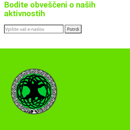
Bodite obveščeni o naših
aktivnostih