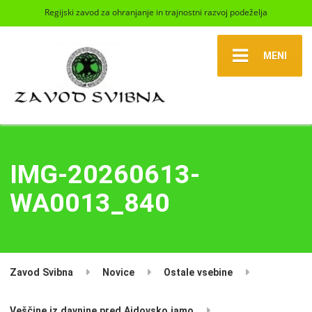
Regijski zavod za ohranjanje in trajnostni razvoj podeželja
MENI
IMG-20260613-
WA0013_840
Zavod Svibna
Novice
Ostale vsebine
Veščine iz davnine pred Ajdovsko jamo