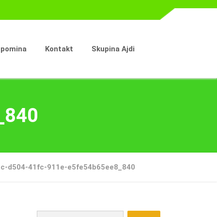
spomina
Kontakt
Skupina Ajdi
_840
c-d504-41fc-911e-e5fe54b65ee8_840
Išči: