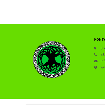
KONT
Bre
+38
inf
www