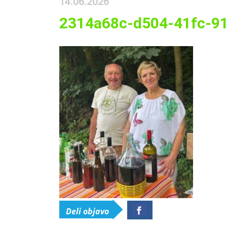
14.06.2026
2314a68c-d504-41fc-9
Deli objavo