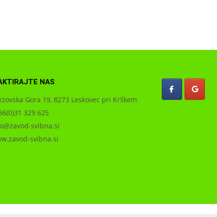
AKTIRAJTE NAS
zovska Gora 19, 8273 Leskovec pri Krškem
6(0)31 329 625
o@zavod-svibna.si
.zavod-svibna.si