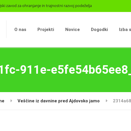
jski zavod za ohranjanje in trajnostni razvoj podeželja
O nas
Projekti
Novice
Dogodki
Izba 
1fc-911e-e5fe54b65ee8
ne
Veščine iz davnine pred Ajdovsko jamo
2314a68