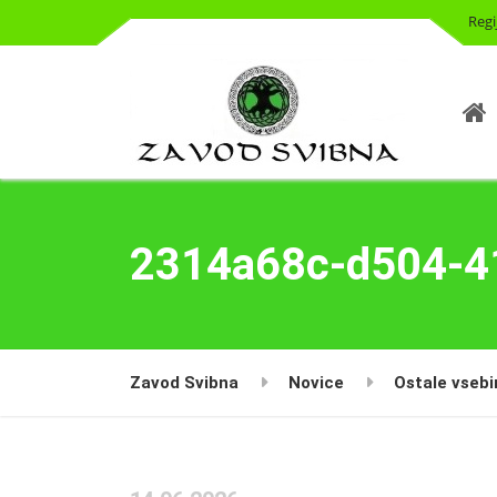
Regi
2314a68c-d504-4
Zavod Svibna
Novice
Ostale vsebi