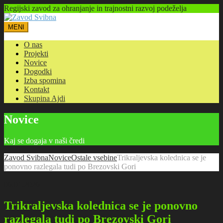
Regijski zavod za ohranjanje in trajnostni razvoj podeželja
MENI
O nas
Projekti
Novice
Dogodki
Izba spomina
Kontakt
Skupina Ajdi
Novice
Kaj se dogaja v naši čredi
Zavod Svibna
Novice
Ostale vsebine
Trikraljevska kolednica se je
ponovno razlegala tudi po Brezovski Gori
06.01.2026
Trikraljevska kolednica se je ponovno
razlegala tudi po Brezovski Gori