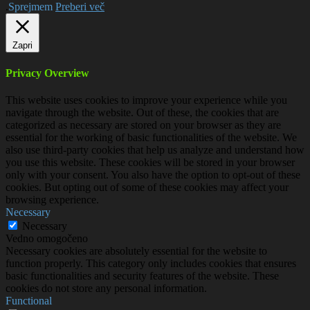
.
Sprejmem
Preberi več
Zapri
Privacy Overview
This website uses cookies to improve your experience while you
navigate through the website. Out of these, the cookies that are
categorized as necessary are stored on your browser as they are
essential for the working of basic functionalities of the website. We
also use third-party cookies that help us analyze and understand how
you use this website. These cookies will be stored in your browser
only with your consent. You also have the option to opt-out of these
cookies. But opting out of some of these cookies may affect your
browsing experience.
Necessary
Necessary
Vedno omogočeno
Necessary cookies are absolutely essential for the website to
function properly. This category only includes cookies that ensures
basic functionalities and security features of the website. These
cookies do not store any personal information.
Functional