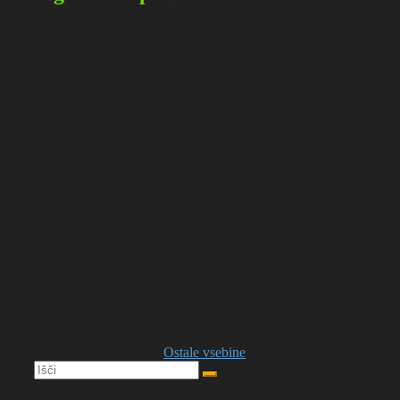
V ponedeljek, 5. januarja 2026 v poznem popoldnevu
trikraljevskega večera so Pevci iz hrama Zavoda Svibna ponovno
obudili trikraljevsko koledovanje.
V idilični snežni kulisi so kolednico zapeli na prostem, da se je z
dobrimi željami razlegala po okoliških domačijah in vaseh, potem
pa nadaljevali druženje ob okrepčilu v toplem zavetju hrama, kjer so
zapeli še nekaj ljudskih božičnih pesmi, ob teh pa tudi še nekaj
drugih – »lepih ljudskih za dušo«.
Deli objavo
Objavil/a Bernardka Zorko
Ostale vsebine
Išči: