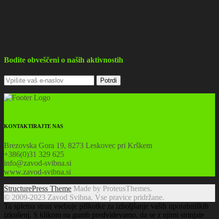
Bodite obveščeni o naših aktivnostih
KONTAKTIRAJTE NAS
Brezovska Gora 19, 8273 Leskovec pri Krškem
+386(0)31 329 625
info@zavod-svibna.si
www.zavod-svibna.si
StructurePress Theme
Made by ProteusThemes.
© 2009-2023 Zavod Svibna. Vse pravice pridržane.
Ta spletna stran vsebuje piškotke za izboljšanje vaših uporabniških
izkušenj. S klikom na gumb predvidevamo, da se z njimi strinjate