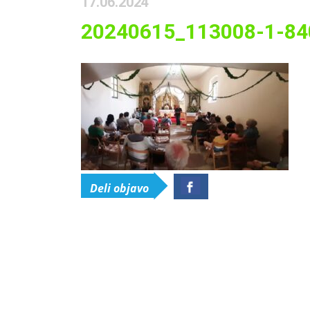
17.06.2024
20240615_113008-1-84
Deli objavo