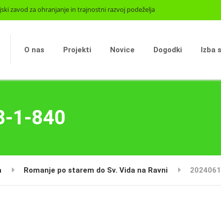
jski zavod za ohranjanje in trajnostni razvoj podeželja
O nas
Projekti
Novice
Dogodki
Izba 
8-1-840
a
Romanje po starem do Sv. Vida na Ravni
2024061