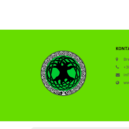
KONT
Bre
+38
inf
www