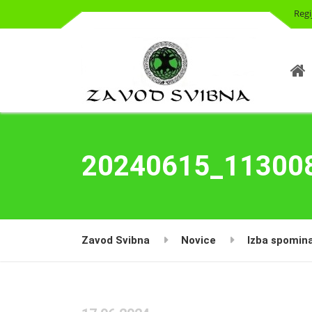
Regi
20240615_11300
Zavod Svibna
Novice
Izba spomin