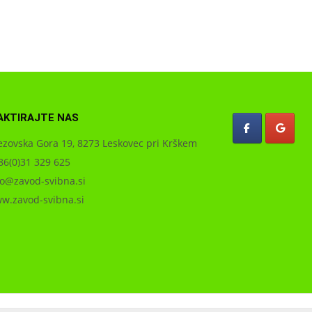
AKTIRAJTE NAS
zovska Gora 19, 8273 Leskovec pri Krškem
6(0)31 329 625
o@zavod-svibna.si
.zavod-svibna.si