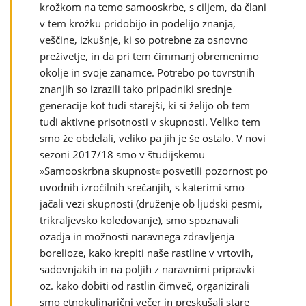
krožkom na temo samooskrbe, s ciljem, da člani
v tem krožku pridobijo in podelijo znanja,
veščine, izkušnje, ki so potrebne za osnovno
preživetje, in da pri tem čimmanj obremenimo
okolje in svoje zanamce. Potrebo po tovrstnih
znanjih so izrazili tako pripadniki srednje
generacije kot tudi starejši, ki si želijo ob tem
tudi aktivne prisotnosti v skupnosti. Veliko tem
smo že obdelali, veliko pa jih je še ostalo. V novi
sezoni 2017/18 smo v študijskemu
»Samooskrbna skupnost« posvetili pozornost po
uvodnih izročilnih srečanjih, s katerimi smo
jačali vezi skupnosti (druženje ob ljudski pesmi,
trikraljevsko koledovanje), smo spoznavali
ozadja in možnosti naravnega zdravljenja
borelioze, kako krepiti naše rastline v vrtovih,
sadovnjakih in na poljih z naravnimi pripravki
oz. kako dobiti od rastlin čimveč, organizirali
smo etnokulinarični večer in preskušali stare