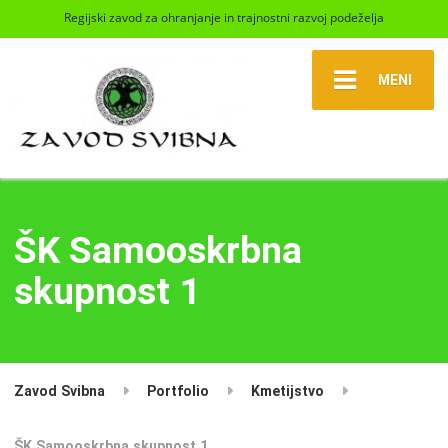
Regijski zavod za ohranjanje in trajnostni razvoj podeželja
MENI
ŠK Samooskrbna
skupnost 1
Zavod Svibna
Portfolio
Kmetijstvo
ŠK Samooskrbna skupnost 1