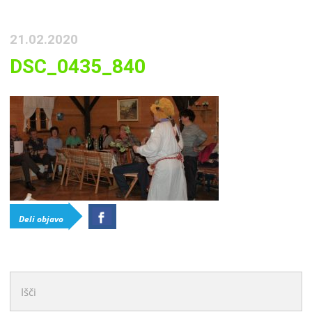
21.02.2020
DSC_0435_840
Deli objavo
Išči: