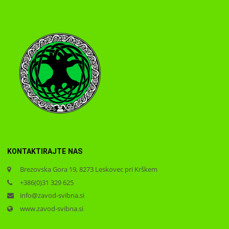
KONTAKTIRAJTE NAS
Brezovska Gora 19, 8273 Leskovec pri Krškem
+386(0)31 329 625
info@zavod-svibna.si
www.zavod-svibna.si