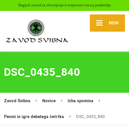
Regijski zavod za ohranjanje in trajnostni razvoj podeželja
MENI
DSC_0435_840
Zavod Svibna
Novice
Izba spomina
Pesmi in igre debelega četrtka
DSC_0435_840