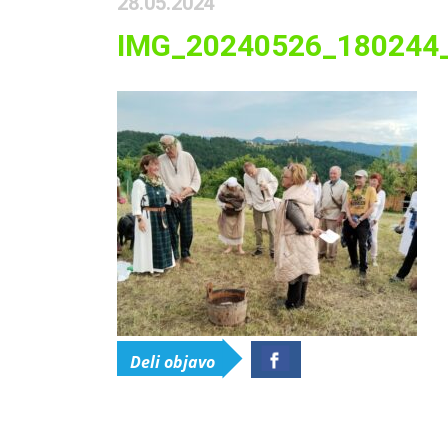
28.05.2024
IMG_20240526_180244
Deli objavo