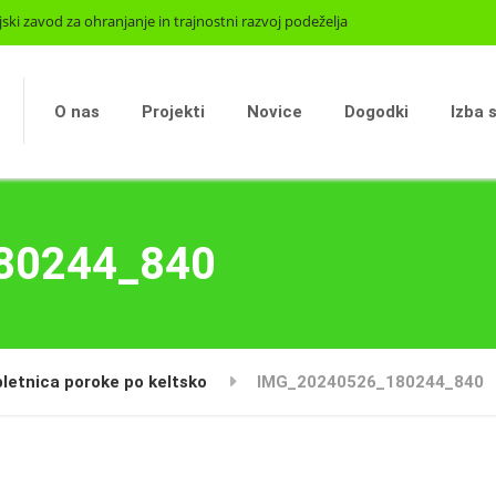
jski zavod za ohranjanje in trajnostni razvoj podeželja
O nas
Projekti
Novice
Dogodki
Izba 
80244_840
letnica poroke po keltsko
IMG_20240526_180244_840