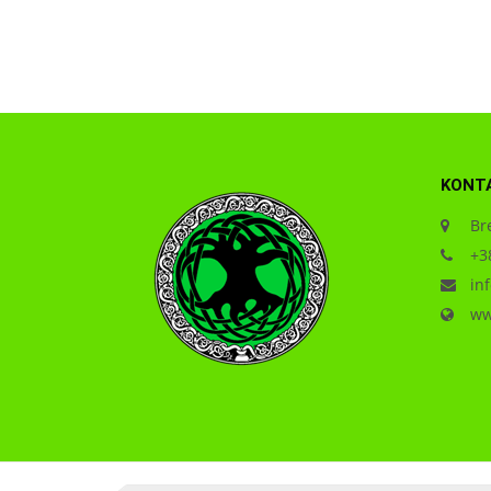
KONT
Bre
+38
inf
www