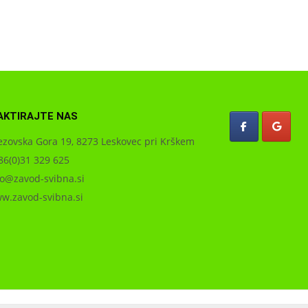
AKTIRAJTE NAS
zovska Gora 19, 8273 Leskovec pri Krškem
6(0)31 329 625
o@zavod-svibna.si
.zavod-svibna.si