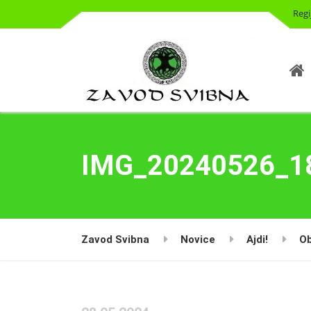
Regi
IMG_20240526_1
Zavod Svibna
Novice
Ajdi!
Ob