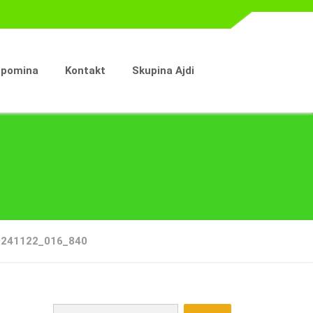
spomina
Kontakt
Skupina Ajdi
0241122_016_840
Išči: