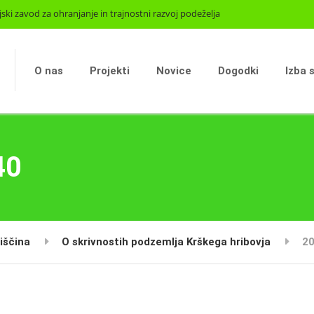
jski zavod za ohranjanje in trajnostni razvoj podeželja
O nas
Projekti
Novice
Dogodki
Izba 
40
iščina
O skrivnostih podzemlja Krškega hribovja
2