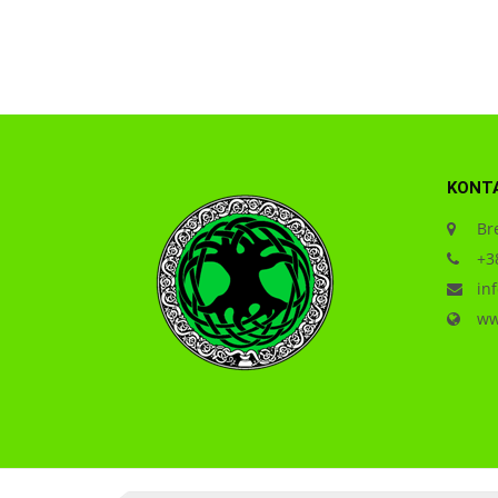
KONT
Bre
+38
inf
www