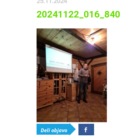
25.11.2024
20241122_016_840
Deli objavo