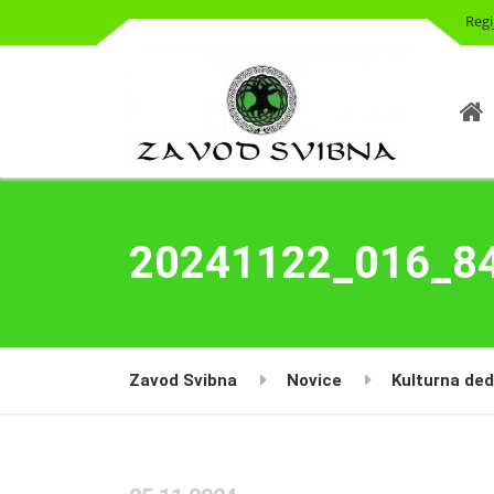
Regi
20241122_016_8
Zavod Svibna
Novice
Kulturna ded