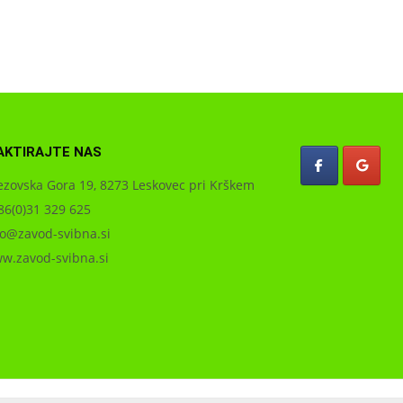
AKTIRAJTE NAS
zovska Gora 19, 8273 Leskovec pri Krškem
6(0)31 329 625
o@zavod-svibna.si
.zavod-svibna.si