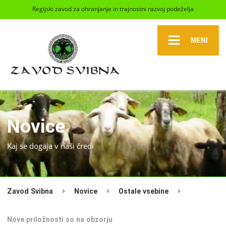
Regijski zavod za ohranjanje in trajnostni razvoj podeželja
MENI
Novice
Kaj se dogaja v naši čredi
Zavod Svibna
Novice
Ostale vsebine
Nove priložnosti so na obzorju