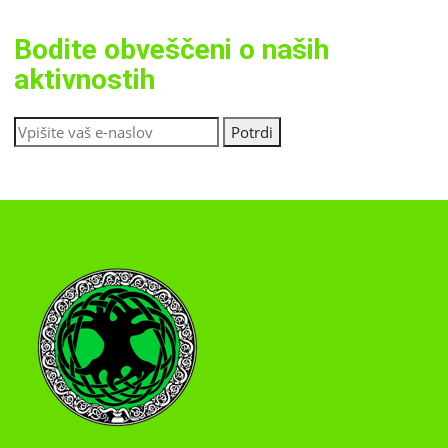
Bodite obveščeni o naših
aktivnostih