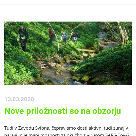
13.03.2020
Nove priložnosti so na obzorju
Tudi v Zavodu Svibna, čeprav smo dosti aktivni tudi zunaj v
naravi in je manj možnosti za okužbo z virusom SARS-Cov-2