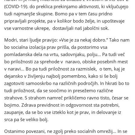
(COVID-19). do preklica prekinjamo aktivnosti, ki vključujejo
tudi najmanjše skupine. Bomo pa v tem času pridno
pripravljali projekte, pa v kolikor bodo želje, in upoštevaje
vse varnostne ukrepe, dostavljali naš jabolčni sok.
Modri, stari ljudje pravijo: »Vse je za nekaj dobro.” Tako nam
bo socialna izolacija prav prišla, da postorimo vsa
pomladanska dela na vrtu, sadovnjaku, polju… Pa tudi več
bo priložnosti za sprehode v naravo, obiske posebnih mest
v naravi… Bo pa tudi priložnost za razmislek, o tem, kaj je
dejansko v življenju najbolj pomembno, kako si še bolj
zagotoviti samooskrbo na različnih področjih. In hkrati bo to
tudi priložnost, da se soočimo in presežemo različne
strahove. S strahom namreč prikličemo ravno tisto, česar se
bojimo. Zdrava previdnost in odgovornost sta potrebni,
zaupanje, da se bo vse izteklo kot je prav, in delovanje iz
srca pa še veliko bolj.
Ostanimo povezani, ne zgolj preko socialnih omrežij… In se