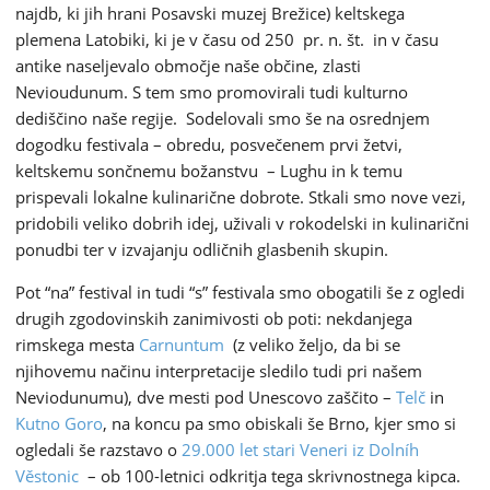
najdb, ki jih hrani Posavski muzej Brežice) keltskega
plemena Latobiki, ki je v času od 250 pr. n. št. in v času
antike naseljevalo območje naše občine, zlasti
Nevioudunum. S tem smo promovirali tudi kulturno
dediščino naše regije. Sodelovali smo še na osrednjem
dogodku festivala – obredu, posvečenem prvi žetvi,
keltskemu sončnemu božanstvu – Lughu in k temu
prispevali lokalne kulinarične dobrote. Stkali smo nove vezi,
pridobili veliko dobrih idej, uživali v rokodelski in kulinarični
ponudbi ter v izvajanju odličnih glasbenih skupin.
Pot “na” festival in tudi “s” festivala smo obogatili še z ogledi
drugih zgodovinskih zanimivosti ob poti: nekdanjega
rimskega mesta
Carnuntum
(z veliko željo, da bi se
njihovemu načinu interpretacije sledilo tudi pri našem
Neviodunumu), dve mesti pod Unescovo zaščito –
Telč
in
Kutno Goro
, na koncu pa smo obiskali še Brno, kjer smo si
ogledali še razstavo o
29.000 let stari Veneri iz Dolníh
Věstonic
– ob 100-letnici odkritja tega skrivnostnega kipca.