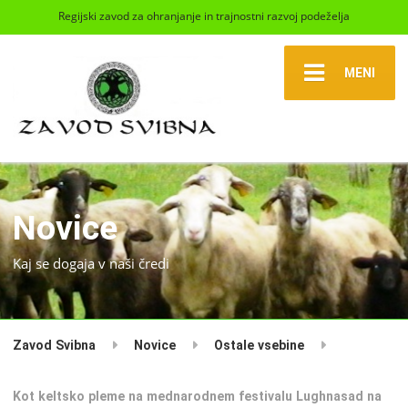
Regijski zavod za ohranjanje in trajnostni razvoj podeželja
MENI
Novice
Kaj se dogaja v naši čredi
Zavod Svibna
Novice
Ostale vsebine
Kot keltsko pleme na mednarodnem festivalu Lughnasad na