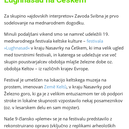
Za skupino »ajdovskih interpretov« Zavoda Svibna je prvo
sodelovanje na mednarodnem dogodku.
Minuli podaljšani vikend smo se namreč udeležili 19.
mednarodnega festivala keltske kulture –
festivala
»Lughnasad«
v kraju Nasavrky na Češkem, ki ima velik ugled
med tovrstnimi festivali, in katerega se udeležuje vse več
skupin poustvarjalcev obdobja mlajše železne dobe oz.
obdobja Keltov – iz različnih krajev Evrope.
Festival je umeščen na lokacijo keltskega muzeja na
prostem, imenovan
Země Keltů
, v kraju Nasavrky pod
Železno goro, ki ga je z velikim entuziazmom ter ob podpori
stroke in lokalne skupnosti vzpostavilo nekaj posameznikov
(oz. v lesarskem delu en sam mojster).
Naše 9-člansko »pleme« se je na festivalu predstavilo z
rekonstruirano opravo (vključno z replikami arheoloških