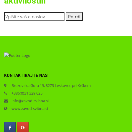
aktivnostih
KONTAKTIRAJTE NAS
Brezovska Gora 19, 8273 Leskovec pri Krškem
+386(0)31 329 625
info@zavod-svibna.si
www.zavod-svibna.si