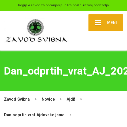
Regijski zavod za ohranjanje in trajnostni razvoj podeželja
MENI
Dan_odprtih_vrat_AJ_20
Zavod Svibna
Novice
Ajdi!
Dan odprtih vrat Ajdovske jame