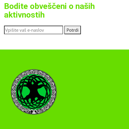
Bodite obveščeni o naših
aktivnostih