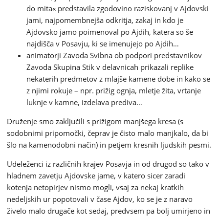
do mita« predstavila zgodovino raziskovanj v Ajdovski
jami, najpomembnejša odkritja, zakaj in kdo je
Ajdovsko jamo poimenoval po Ajdih, katera so še
najdišča v Posavju, ki se imenujejo po Ajdih…
animatorji Zavoda Svibna ob podpori predstavnikov
Zavoda Skupina Stik v delavnicah prikazali replike
nekaterih predmetov z mlajše kamene dobe in kako se
z njimi rokuje – npr. prižig ognja, mletje žita, vrtanje
luknje v kamne, izdelava prediva…
Druženje smo zaključili s prižigom manjšega kresa (s
sodobnimi pripomočki, čeprav je čisto malo manjkalo, da bi
šlo na kamenodobni način) in petjem kresnih ljudskih pesmi.
Udeleženci iz različnih krajev Posavja in od drugod so tako v
hladnem zavetju Ajdovske jame, v katero sicer zaradi
kotenja netopirjev nismo mogli, vsaj za nekaj kratkih
nedeljskih ur popotovali v čase Ajdov, ko se je z naravo
živelo malo drugače kot sedaj, predvsem pa bolj umirjeno in