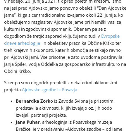
V nedeljo, 20. junija 2021, tik pred poletnim kresom, smo
na jasi pred Ajdovsko jamo ponovno obeležili “Dan Ajdovske
jame”, ki ga sicer tradicionalno izvajamo okoli 22. junija, ko
obeležujemo razglasitev Ajdovske jame pri Nemški vasi za
kulturni in zgodovinski spomenik. Obenem pa se z
dogodkom že tretjič zapored vključujemo tudi v
Evropske
dneve arheologije
in obeležitev praznika Občine Krško ter
treh krajevnih skupnosti, katerih območja se stikajo ravno
pri Ajdovski jami. Vse prisotne je zato uvodoma pozdravila
Janja Špiler, vodja Oddelka za gospodarsko infrastrukturo na
Občini Krško.
Sicer pa smo dogodek prepletli z nekaterimi aktivnostmi
projekta
Ajdovske zgodbe iz Posavja
:
Bernardka Zork
o iz Zavoda Svibna je prisotnim
predstavila aktivnosti, ki jih izvajajo oz. jih bodo
izvajali partnerji projekta,
Jana Puhar
, arheologinja iz Posavskega muzeja
Brežice, je v predavanju »Ajdovske zgodbe – od jame