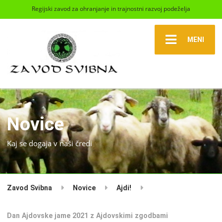
Regijski zavod za ohranjanje in trajnostni razvoj podeželja
MENI
Novice
Kaj se dogaja v naši čredi
Zavod Svibna
Novice
Ajdi!
Dan Ajdovske jame 2021 z Ajdovskimi zgodbami