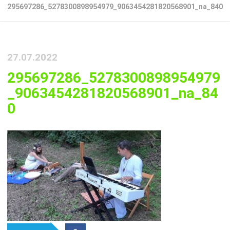
295697286_5278300898954979_9063454281820568901_na_840
27.07.2022
295697286_5278300898954979
_9063454281820568901_na_84
0