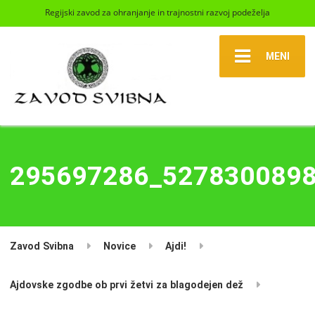
Regijski zavod za ohranjanje in trajnostni razvoj podeželja
MENI
295697286_527830089
Zavod Svibna
Novice
Ajdi!
Ajdovske zgodbe ob prvi žetvi za blagodejen dež