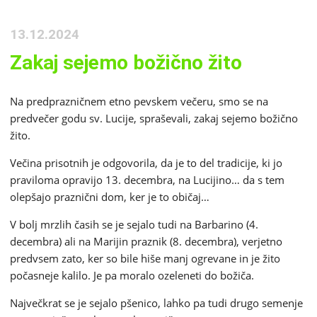
13.12.2024
Zakaj sejemo božično žito
Na predprazničnem etno pevskem večeru, smo se na
predvečer godu sv. Lucije, spraševali, zakaj sejemo božično
žito.
Večina prisotnih je odgovorila, da je to del tradicije, ki jo
praviloma opravijo 13. decembra, na Lucijino… da s tem
olepšajo praznični dom, ker je to običaj…
V bolj mrzlih časih se je sejalo tudi na Barbarino (4.
decembra) ali na Marijin praznik (8. decembra), verjetno
predvsem zato, ker so bile hiše manj ogrevane in je žito
počasneje kalilo. Je pa moralo ozeleneti do božiča.
Največkrat se je sejalo pšenico, lahko pa tudi drugo semenje