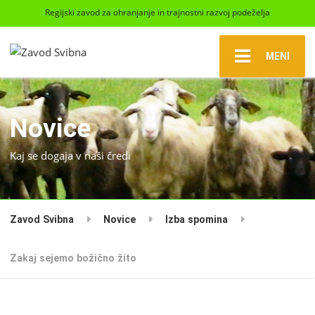
Regijski zavod za ohranjanje in trajnostni razvoj podeželja
MENI
Novice
Kaj se dogaja v naši čredi
Zavod Svibna
Novice
Izba spomina
Zakaj sejemo božično žito