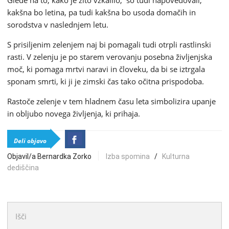
kakšna bo letina, pa tudi kakšna bo usoda domačih in
sorodstva v naslednjem letu.
S prisiljenim zelenjem naj bi pomagali tudi otrpli rastlinski
rasti. V zelenju je po starem verovanju posebna življenjska
moč, ki pomaga mrtvi naravi in človeku, da bi se iztrgala
sponam smrti, ki ji je zimski čas tako očitna prispodoba.
Rastoče zelenje v tem hladnem času leta simbolizira upanje
in obljubo novega življenja, ki prihaja.
Deli objavo
Objavil/a Bernardka Zorko
Izba spomina
/
Kulturna
dediščina
Išči: