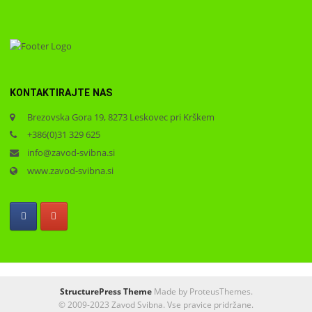
KONTAKTIRAJTE NAS
Brezovska Gora 19, 8273 Leskovec pri Krškem
+386(0)31 329 625
info@zavod-svibna.si
www.zavod-svibna.si
StructurePress Theme
Made by ProteusThemes.
© 2009-2023 Zavod Svibna. Vse pravice pridržane.