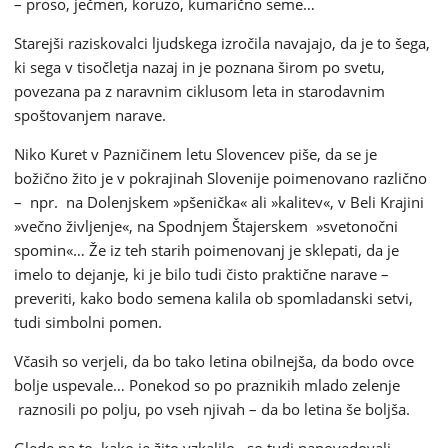
– proso, ječmen, koruzo, kumarično seme…
Starejši raziskovalci ljudskega izročila navajajo, da je to šega,
ki sega v tisočletja nazaj in je poznana širom po svetu,
povezana pa z naravnim ciklusom leta in starodavnim
spoštovanjem narave.
Niko Kuret v Pazničinem letu Slovencev piše, da se je
božično žito je v pokrajinah Slovenije poimenovano različno
– npr. na Dolenjskem »pšenička« ali »kalitev«, v Beli Krajini
»večno življenje«, na Spodnjem Štajerskem »svetonočni
spomin«… Že iz teh starih poimenovanj je sklepati, da je
imelo to dejanje, ki je bilo tudi čisto praktične narave –
preveriti, kako bodo semena kalila ob spomladanski setvi,
tudi simbolni pomen.
Včasih so verjeli, da bo tako letina obilnejša, da bodo ovce
bolje uspevale… Ponekod so po praznikih mlado zelenje
raznosili po polju, po vseh njivah – da bo letina še boljša.
Glede na to, kako je žito vzkalilo, so tudi napovedovali,