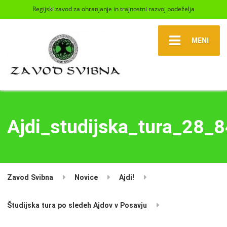
Regijski zavod za ohranjanje in trajnostni razvoj podeželja
MENI
Ajdi_studijska_tura_28_
Zavod Svibna
Novice
Ajdi!
Študijska tura po sledeh Ajdov v Posavju