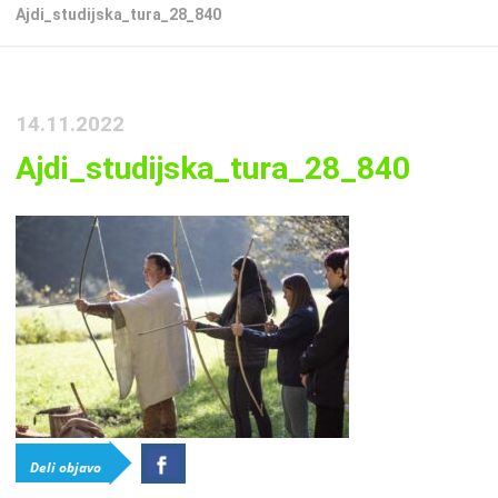
Ajdi_studijska_tura_28_840
14.11.2022
Ajdi_studijska_tura_28_840
Deli objavo