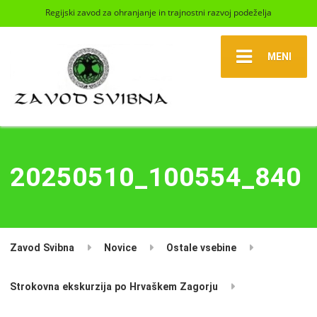
Regijski zavod za ohranjanje in trajnostni razvoj podeželja
MENI
20250510_100554_840
Zavod Svibna
Novice
Ostale vsebine
Strokovna ekskurzija po Hrvaškem Zagorju