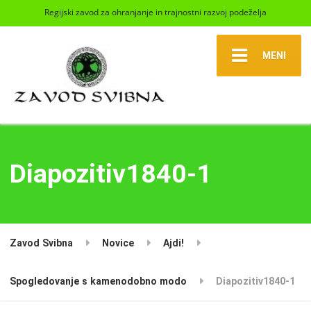
Regijski zavod za ohranjanje in trajnostni razvoj podeželja
MENI
Diapozitiv1840-1
Zavod Svibna
Novice
Ajdi!
Spogledovanje s kamenodobno modo
Diapozitiv1840-1