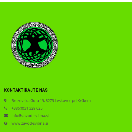
KONTAKTIRAJTE NAS
Brezovska Gora 19, 8273 Leskovec pri Krškem
+386(0)31 329 625
info@zavod-svibna.si
www.zavod-svibna.si