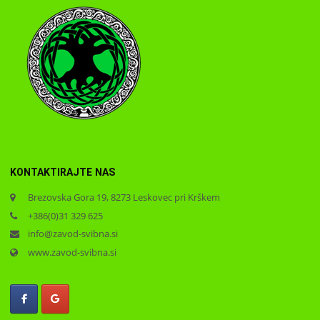
KONTAKTIRAJTE NAS
Brezovska Gora 19, 8273 Leskovec pri Krškem
+386(0)31 329 625
info@zavod-svibna.si
www.zavod-svibna.si