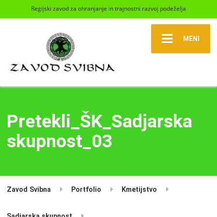
Regijski zavod za ohranjanje in trajnostni razvoj podeželja
MENI
Pretekli_ŠK_Sadjarska
skupnost_03
Zavod Svibna
Portfolio
Kmetijstvo
Sadjarska skupnost