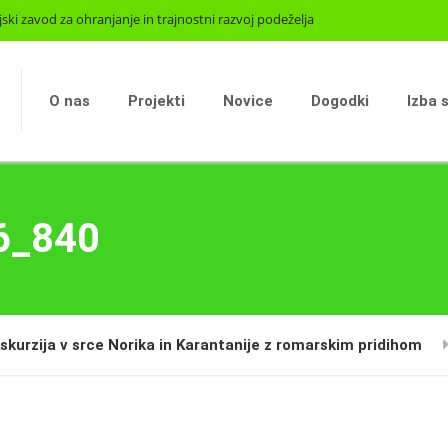
jski zavod za ohranjanje in trajnostni razvoj podeželja
O nas
Projekti
Novice
Dogodki
Izba 
6_840
skurzija v srce Norika in Karantanije z romarskim pridihom