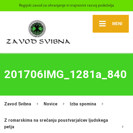
Regijski zavod za ohranjanje in trajnostni razvoj podeželja
MENI
201706IMG_1281a_840
Zavod Svibna
Novice
Izba spomina
Z romarskima na srečanju poustvarjalcev ljudskega
petja