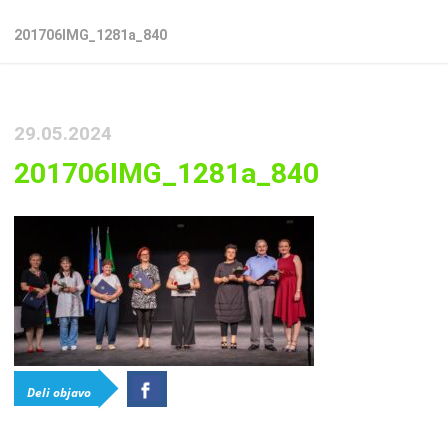
201706IMG_1281a_840
29.05.2024
201706IMG_1281a_840
Deli objavo