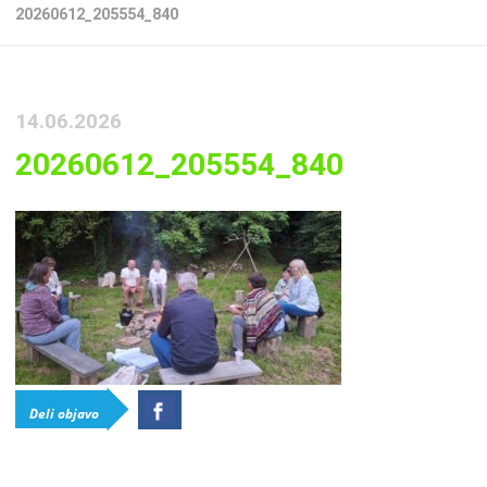
20260612_205554_840
14.06.2026
20260612_205554_840
Deli objavo