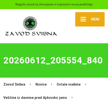
Regijski zavod za ohranjanje in trajnostni razvoj podeželja
MENI
20260612_205554_840
Zavod Svibna
Novice
Ostale vsebine
Veščine iz davnine pred Ajdovsko jamo