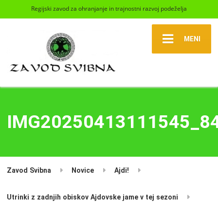
Regijski zavod za ohranjanje in trajnostni razvoj podeželja
MENI
IMG20250413111545_8
Zavod Svibna
Novice
Ajdi!
Utrinki z zadnjih obiskov Ajdovske jame v tej sezoni