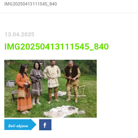
IMG20250413111545_840
13.04.2025
IMG20250413111545_840
Deli objavo