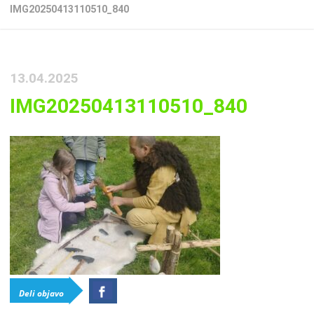
IMG20250413110510_840
13.04.2025
IMG20250413110510_840
Deli objavo