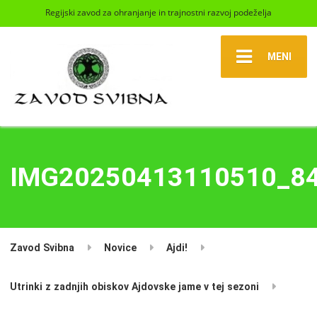
Regijski zavod za ohranjanje in trajnostni razvoj podeželja
MENI
IMG20250413110510_8
Zavod Svibna
Novice
Ajdi!
Utrinki z zadnjih obiskov Ajdovske jame v tej sezoni