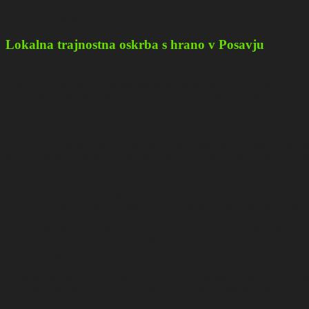
Kmetijstvo
Lokalna trajnostna oskrba s hrano v Posavju
V letih 2009 in 2010 smo v sodelovanju z vodilnim partnerjem Center
iz sredstev Leader – Evropskega kmetijskega sklada za razvoj podeže
in živilskimi izdelki iz skupine žit, sadja, zelenjave in mesa v shemah
domovi za ostarele v Posavju).
V okviru projekta smo na treh lokacijah v Posavju izvedli srečanja in p
podatke o letnih količinah posamezne vrste pridelkov in predelanih iz
bilo v Posavju registriranih 60 ekoloških kmetov, največ v občini Sev
Večina udeležencev je projekt podprla, poudarili pa so vlogo državne 
uvoženimi, saj s tem omogočajo preživetje lokalnega prebivalstva, hkra
vlogo bo moralo narediti osveščanje potrošnikov, pri organizaciji prod
Organizirali smo tudi srečanje z organizatorji prehrane zainteresiranih
javnem naročanju lokalnih pridelkov in živil, saj je poleg zavezujočeg
posameznega manjšega ponudnika (kmeta) pogosto neizvedljivo.
V okviru projekta smo si ogledali tudi dobro prakso in izkušnje v Pre
strateški dokument – Strategija lokalne trajnostne oskrbe s hrano v Pos