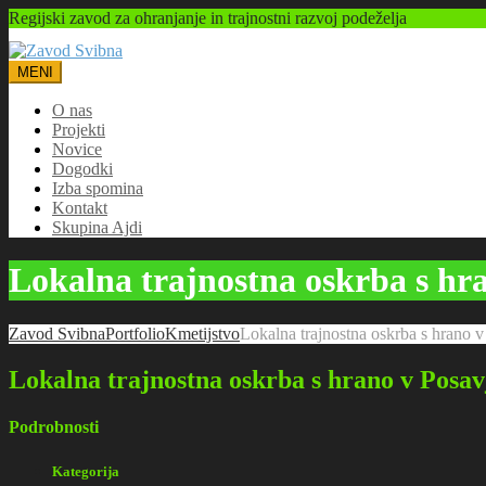
Regijski zavod za ohranjanje in trajnostni razvoj podeželja
MENI
O nas
Projekti
Novice
Dogodki
Izba spomina
Kontakt
Skupina Ajdi
Lokalna trajnostna oskrba s hr
Zavod Svibna
Portfolio
Kmetijstvo
Lokalna trajnostna oskrba s hrano 
Lokalna trajnostna oskrba s hrano v Posav
Podrobnosti
Kategorija