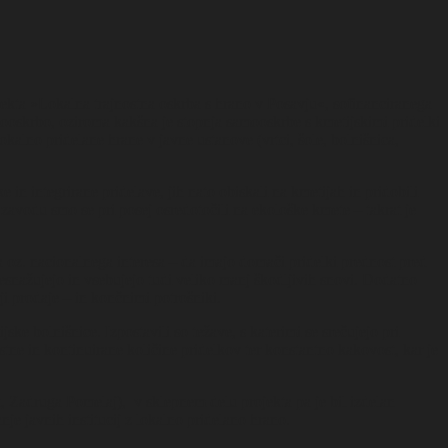
ekta »Lokalna trajnostna oskrba s hrano v Posavju«, sofinanciranega
ooskrbo, oziroma kakšna je stopnja samooskrbe s kmetijskimi pridelki
okalno pridelane hrane v javne ustanove (vrtci, šole, bolnišnica,
in integrirane pridelave, jih nato obiskali na kmetijah in pridobili
 zavodu smo se pri posej osredotočili na ekološke kmete – takrat je
a oz. nacionalnega interesa – da imajo domači pridelki prednost pred
nesnažujejo in vsebujejo tudi veliko manj škodljivih snovi. Dodatno
ji prodaje – in končnimi potrošniki.
ske bolnišnice. Izpostavili so težave, s katerimi se srečujejo pri
stne in kontinuirane količine pridelkov ter konstantno kakovost, kar je
t, Zadruga Pomelaj), v sklepnem delu projekta pa je bil izdelan
nje javnih institucij z lokalno pridelano hrano.