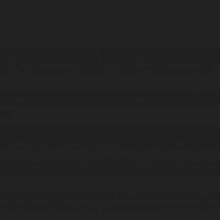
 za razvoj podeželja Posavje in Kmečko zadrugo Sevnica v okviru proj
lja, ugotavljali, ali na območju LAS Posavje obstajajo možnosti za sam
 kakovosti (integrirano in ekološko) ter kakšne so možnosti za uvajanje l
redstavitve ciljev in namena projekta lokalnim pridelovalcem – ekološke 
delkov, razpoložljivih za trg ter možnostih za povečanje proizvodnje. V
nica.
in lokalne politike pri vzpostavljanju pravnih okvir za zaščito lokalneg
ti znižajo stroške transporta in skrajšajo prodajne poti, znatno manj o
aje pa se naj vzpostavi zaupanje med proizvajalci, trgovci – organizator
 posavskih vrtcev, šol, domov starejših občanov in oskrbovancev ter regij
a kriterija (najugodnejša cena ponudnika) potrebno zagotoviti tudi zado
kmurju (Center za zdravje in razvoj Murska sobota, Ekološki center Svi
avju, s katero so bili postavljeni standardi in izdelan model za oskrbova