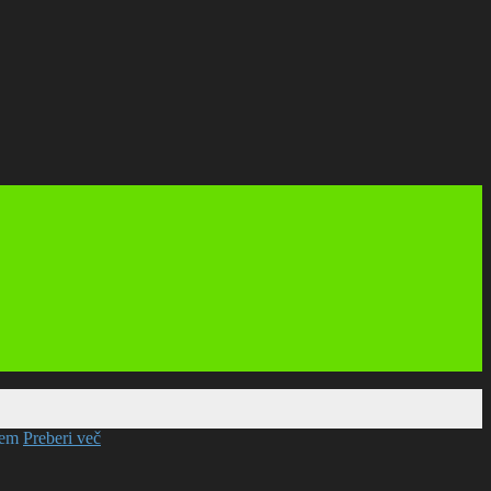
mem
Preberi več