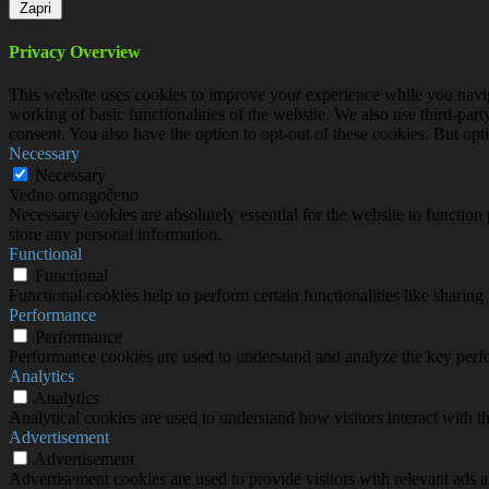
Zapri
Privacy Overview
This website uses cookies to improve your experience while you navigat
working of basic functionalities of the website. We also use third-pa
consent. You also have the option to opt-out of these cookies. But op
Necessary
Necessary
Vedno omogočeno
Necessary cookies are absolutely essential for the website to function 
store any personal information.
Functional
Functional
Functional cookies help to perform certain functionalities like sharing 
Performance
Performance
Performance cookies are used to understand and analyze the key perfor
Analytics
Analytics
Analytical cookies are used to understand how visitors interact with th
Advertisement
Advertisement
Advertisement cookies are used to provide visitors with relevant ads 