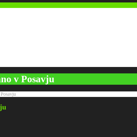
ano v Posavju
v Posavju
ju