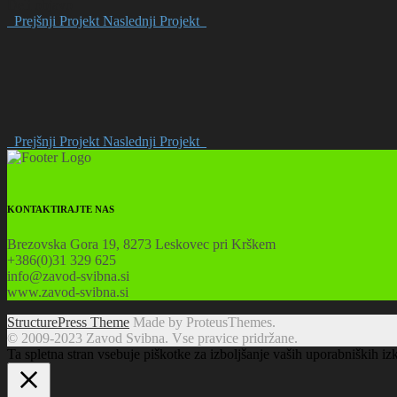
Deli objavo
Prejšnji Projekt
Naslednji Projekt
Prejšnji Projekt
Naslednji Projekt
KONTAKTIRAJTE NAS
Brezovska Gora 19, 8273 Leskovec pri Krškem
+386(0)31 329 625
info@zavod-svibna.si
www.zavod-svibna.si
StructurePress Theme
Made by ProteusThemes.
© 2009-2023 Zavod Svibna. Vse pravice pridržane.
Ta spletna stran vsebuje piškotke za izboljšanje vaših uporabniških iz