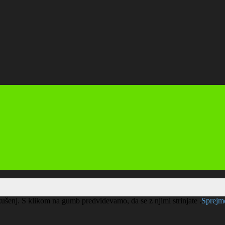
kušenj. S klikom na gumb predvidevamo, da se z njimi strinjate .
Sprej