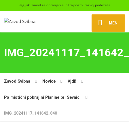
Regijski zavod za ohranjanje in trajnostni razvoj podeželja
MENI
IMG_20241117_141642
Zavod Svibna
Novice
Ajdi!
Po mistični pokrajini Planine pri Sevnici
IMG_20241117_141642_840