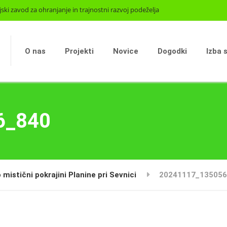
jski zavod za ohranjanje in trajnostni razvoj podeželja
O nas
Projekti
Novice
Dogodki
Izba 
6_840
 mistični pokrajini Planine pri Sevnici
20241117_135056