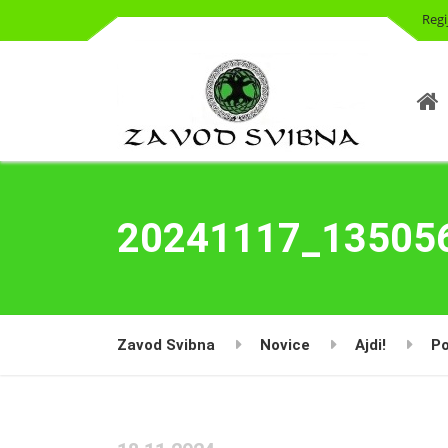
Regi
20241117_13505
Zavod Svibna
Novice
Ajdi!
Po