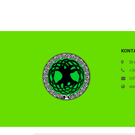
KONT
Bre
+38
inf
www