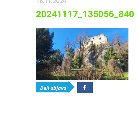
18.11.2024
20241117_135056_840
Deli objavo