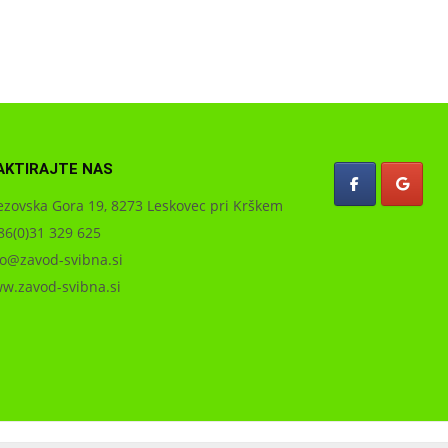
AKTIRAJTE NAS
zovska Gora 19, 8273 Leskovec pri Krškem
6(0)31 329 625
o@zavod-svibna.si
.zavod-svibna.si