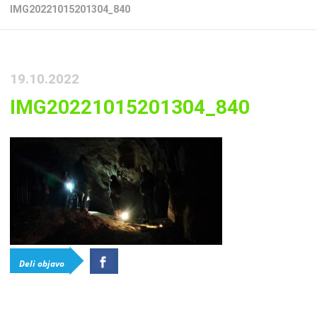
IMG20221015201304_840
19.10.2022
IMG20221015201304_840
Deli objavo