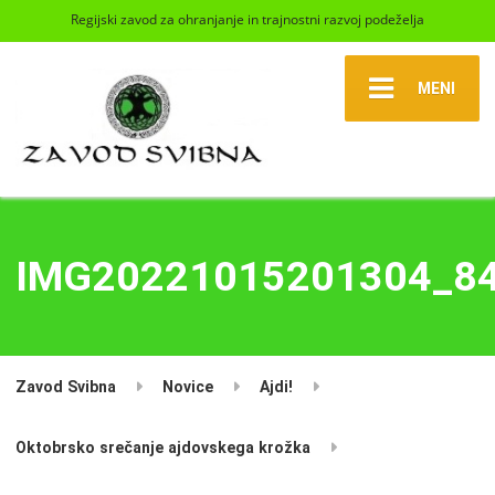
Regijski zavod za ohranjanje in trajnostni razvoj podeželja
MENI
IMG20221015201304_8
Zavod Svibna
Novice
Ajdi!
Oktobrsko srečanje ajdovskega krožka