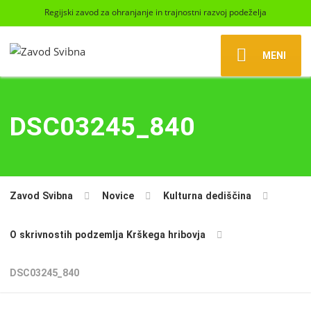
Regijski zavod za ohranjanje in trajnostni razvoj podeželja
MENI
DSC03245_840
Zavod Svibna
Novice
Kulturna dediščina
O skrivnostih podzemlja Krškega hribovja
DSC03245_840