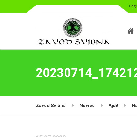
Regi
20230714_17421
Zavod Svibna
Novice
Ajdi!
Na