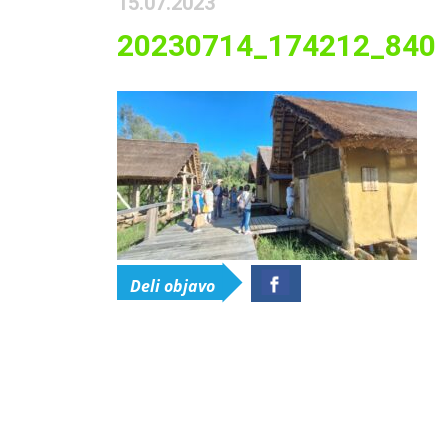
15.07.2023
20230714_174212_840
Deli objavo