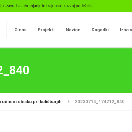
jski zavod za ohranjanje in trajnostni razvoj podeželja
O nas
Projekti
Novice
Dogodki
Izba 
2_840
 učnem obisku pri koliščarjih
20230714_174212_840