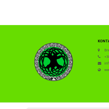
KONT
Bre
+38
inf
www