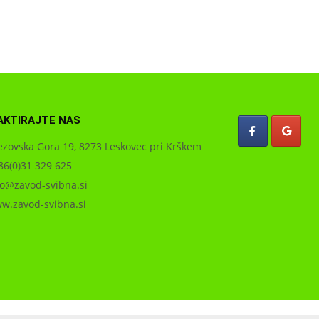
AKTIRAJTE NAS
zovska Gora 19, 8273 Leskovec pri Krškem
6(0)31 329 625
o@zavod-svibna.si
.zavod-svibna.si