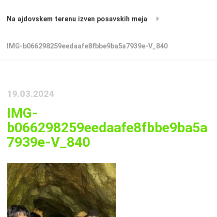
Na ajdovskem terenu izven posavskih meja
IMG-b066298259eedaafe8fbbe9ba5a7939e-V_840
19.03.2024
IMG-
b066298259eedaafe8fbbe9ba5a
7939e-V_840