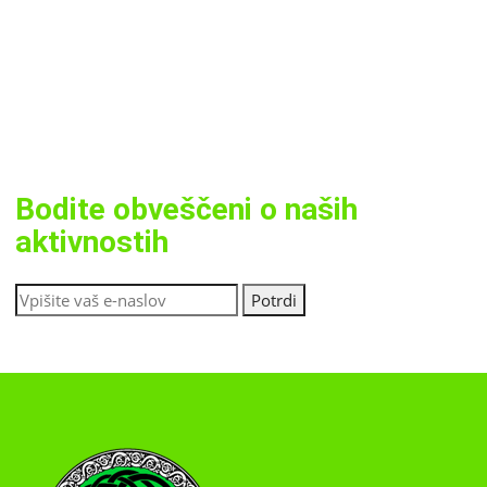
Bodite obveščeni o naših
aktivnostih