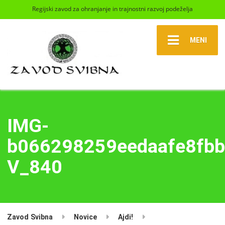
Regijski zavod za ohranjanje in trajnostni razvoj podeželja
MENI
IMG-
b066298259eedaafe8fbb
V_840
Zavod Svibna
Novice
Ajdi!