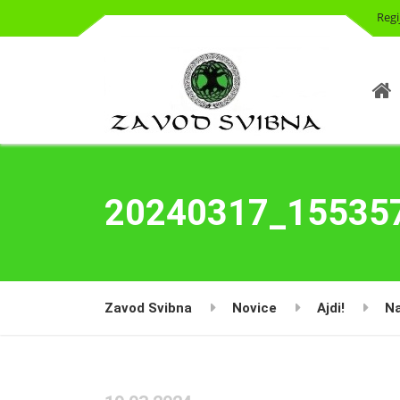
Regi
20240317_15535
Zavod Svibna
Novice
Ajdi!
Na