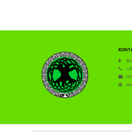
KONT
Bre
+38
inf
www