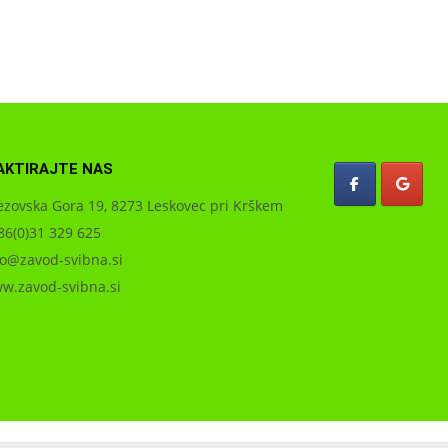
AKTIRAJTE NAS
zovska Gora 19, 8273 Leskovec pri Krškem
6(0)31 329 625
o@zavod-svibna.si
.zavod-svibna.si