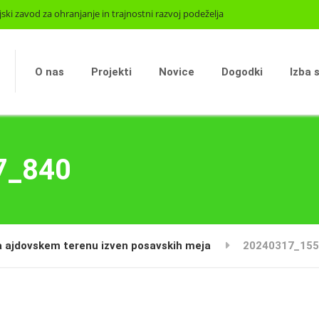
jski zavod za ohranjanje in trajnostni razvoj podeželja
O nas
Projekti
Novice
Dogodki
Izba 
7_840
 ajdovskem terenu izven posavskih meja
20240317_155