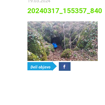
19.03.2024
20240317_155357_840
Deli objavo