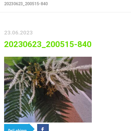
20230623_200515-840
23.06.2023
20230623_200515-840
Deli objavo