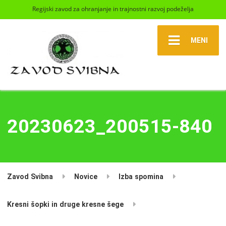
Regijski zavod za ohranjanje in trajnostni razvoj podeželja
MENI
20230623_200515-840
Zavod Svibna
Novice
Izba spomina
Kresni šopki in druge kresne šege