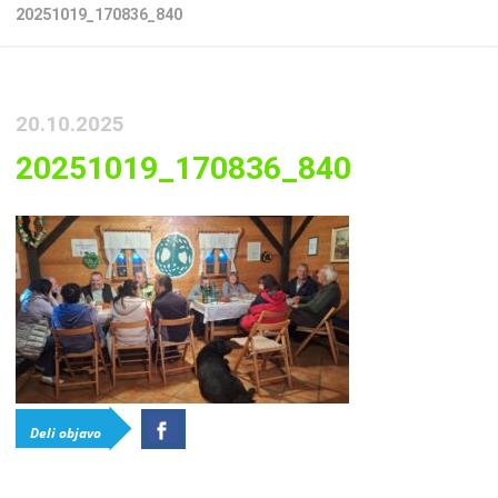
20251019_170836_840
20.10.2025
20251019_170836_840
Deli objavo