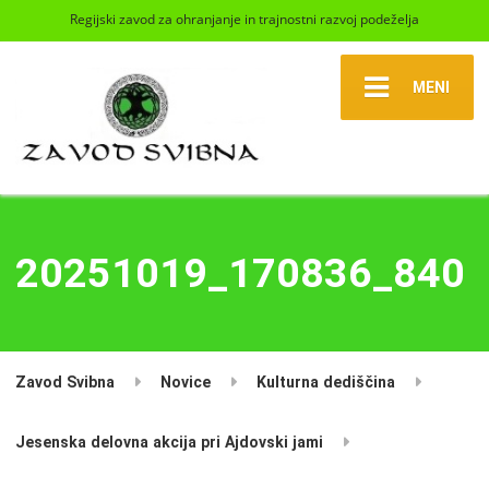
Regijski zavod za ohranjanje in trajnostni razvoj podeželja
MENI
20251019_170836_840
Zavod Svibna
Novice
Kulturna dediščina
Jesenska delovna akcija pri Ajdovski jami