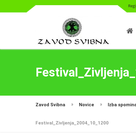
Regi
Festival_Zivljenj
Zavod Svibna
Novice
Izba spomin
Festival_Zivljenja_2004_10_1200