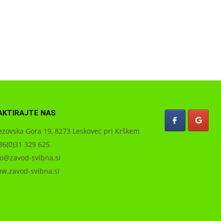
AKTIRAJTE NAS
zovska Gora 19, 8273 Leskovec pri Krškem
6(0)31 329 625
o@zavod-svibna.si
.zavod-svibna.si