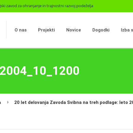
jski zavod za ohranjanje in trajnostni razvoj podeželja
O nas
Projekti
Novice
Dogodki
Izba 
a_2004_10_1200
a
20 let delovanja Zavoda Svibna na treh podlage: leto 200