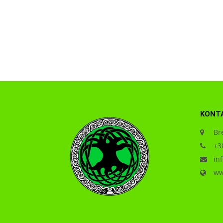
KONT
Bre
+38
inf
www