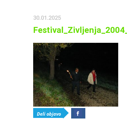
30.01.2025
Festival_Zivljenja_200
Deli objavo