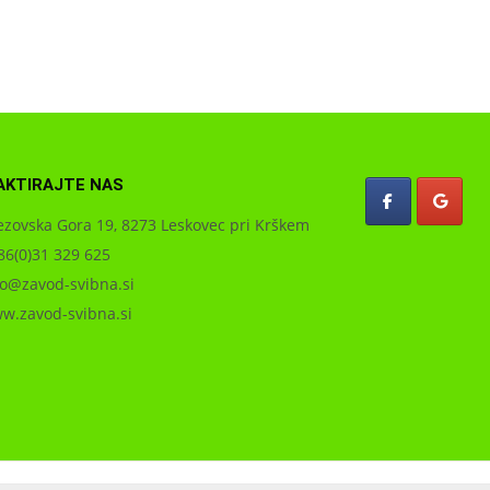
AKTIRAJTE NAS
zovska Gora 19, 8273 Leskovec pri Krškem
6(0)31 329 625
o@zavod-svibna.si
.zavod-svibna.si