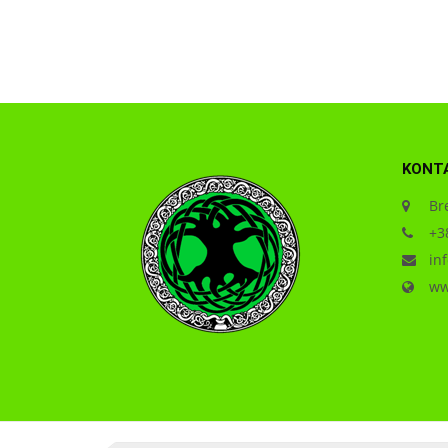
KONT
Bre
+38
inf
www