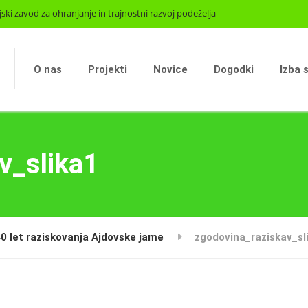
jski zavod za ohranjanje in trajnostni razvoj podeželja
O nas
Projekti
Novice
Dogodki
Izba 
v_slika1
0 let raziskovanja Ajdovske jame
zgodovina_raziskav_sl