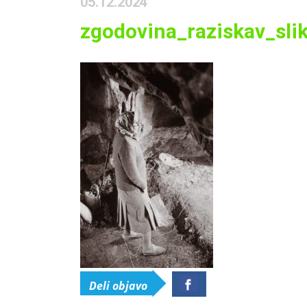
05.12.2024
zgodovina_raziskav_sli
Deli objavo