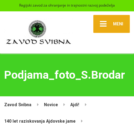
Regijski zavod za ohranjanje in trajnostni razvoj podeželja
MENI
Podjama_foto_S.Brodar
Zavod Svibna
Novice
Ajdi!
140 let raziskovanja Ajdovske jame