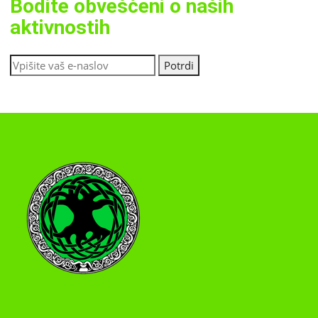
Bodite obveščeni o naših
aktivnostih