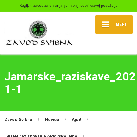
Regijski zavod za ohranjanje in trajnostni razvoj podeželja
MENI
Jamarske_raziskave_2021
1-1
Zavod Svibna
Novice
Ajdi!
140 let raziskovanja Ajdovske jame