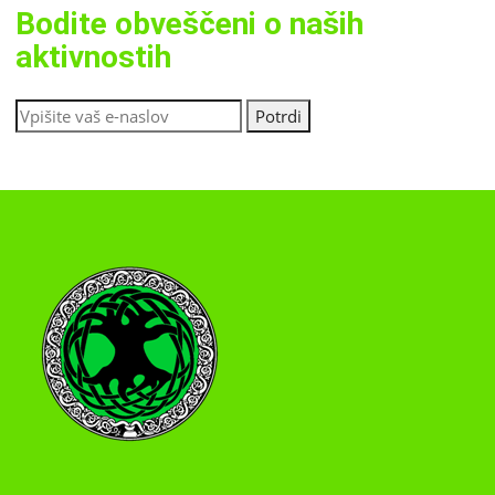
Bodite obveščeni o naših
aktivnostih