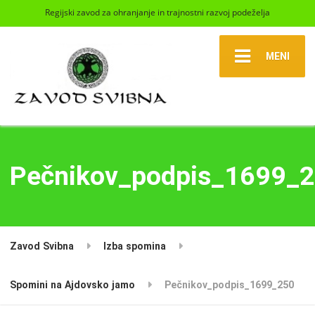
Regijski zavod za ohranjanje in trajnostni razvoj podeželja
MENI
Pečnikov_podpis_1699_
Zavod Svibna
Izba spomina
Spomini na Ajdovsko jamo
Pečnikov_podpis_1699_250