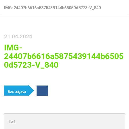
IMG-24407b6616a5875439144b65050d5723-V_840
21.04.2024
IMG-
24407b6616a5875439144b6505
0d5723-V_840
Deli objavo
Išči: