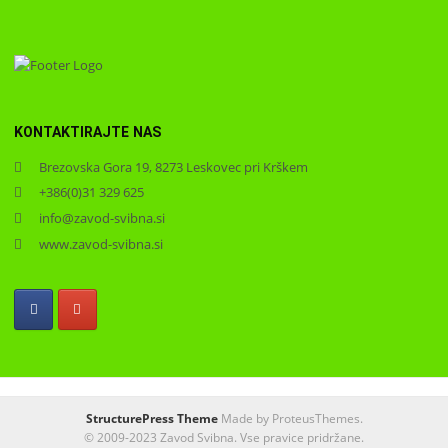
KONTAKTIRAJTE NAS
Brezovska Gora 19, 8273 Leskovec pri Krškem
+386(0)31 329 625
info@zavod-svibna.si
www.zavod-svibna.si
StructurePress Theme
Made by ProteusThemes.
© 2009-2023 Zavod Svibna. Vse pravice pridržane.