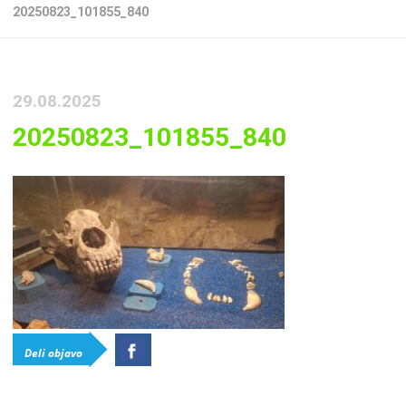
20250823_101855_840
29.08.2025
20250823_101855_840
Deli objavo