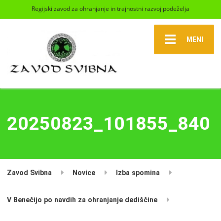
Regijski zavod za ohranjanje in trajnostni razvoj podeželja
MENI
20250823_101855_840
Zavod Svibna
Novice
Izba spomina
V Benečijo po navdih za ohranjanje dediščine