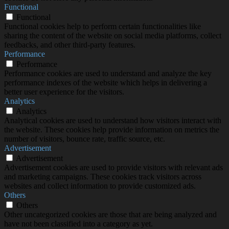
Functional
Functional
Functional cookies help to perform certain functionalities like
sharing the content of the website on social media platforms, collect
feedbacks, and other third-party features.
Performance
Performance
Performance cookies are used to understand and analyze the key
performance indexes of the website which helps in delivering a
better user experience for the visitors.
Analytics
Analytics
Analytical cookies are used to understand how visitors interact with
the website. These cookies help provide information on metrics the
number of visitors, bounce rate, traffic source, etc.
Advertisement
Advertisement
Advertisement cookies are used to provide visitors with relevant ads
and marketing campaigns. These cookies track visitors across
websites and collect information to provide customized ads.
Others
Others
Other uncategorized cookies are those that are being analyzed and
have not been classified into a category as yet.