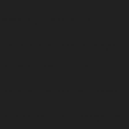
kjer je neustrezno število vzorcev največje.
Spričo dejstva, da v Sloveniji precej zaostajamo s prehransko
samozadostnostjo, zlasti z rastlinsko pridelavo, so napori v
povečanje kmetijske pridelave močno povezani tudi s »stalno«
dostopnostjo vode. Pridelava hrane namreč zahteva največ vode od
vseh človeških dejavnosti povezanih z vodo!
Navkljub začrtanim strategijam povečanja pridelave predvsem na
ravninskih področjih Slovenije, med katera spada tudi Krško polje,
kjer se v luči prilagajanja na podnebne spremembe načrtujejo
investicije v izgradnjo namakalnih sistemov predvsem iz podtalnih
virov in tekočih voda ter akumulacij, le to ne bo dovolj.
Iz tega bo potrebno povečati rastlinsko pridelavo tudi na hribovito
gričevnatih območjih, pa čeprav samo za lastno samopreskrbo
gospodinjstev. A tudi ta gospodinjstva potrebujejo zanesljiv in stalen
vir vode za tovrstne potrebe, pri katerih klasični v sušnih mescih
večinoma niso dostopni v pričakovanem obsegu.
Za naše življenje potrebujemo čisto sladko vodo, z naraščanjem
potreb po vodnih virih pa so vprašanja o smotrni uporabi vodnih
virov, ustreznem čiščenju in tudi ponovni uporabi vse bolj na mestu
tudi v Sloveniji še bolj pa v Posavju, kjer je padavinski režim
šibkejši, toplotne obremenitve večje, kmetijski potencial pa