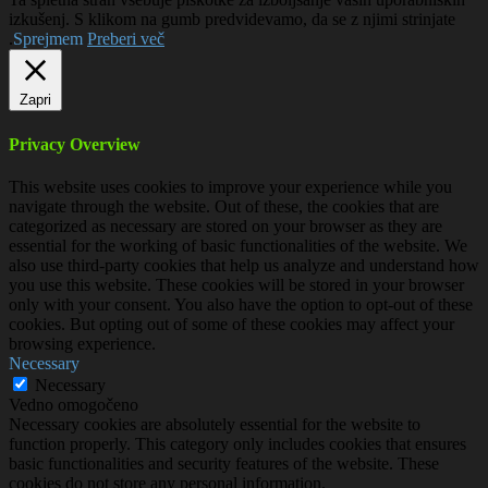
izkušenj. S klikom na gumb predvidevamo, da se z njimi strinjate
.
Sprejmem
Preberi več
Zapri
Privacy Overview
This website uses cookies to improve your experience while you
navigate through the website. Out of these, the cookies that are
categorized as necessary are stored on your browser as they are
essential for the working of basic functionalities of the website. We
also use third-party cookies that help us analyze and understand how
you use this website. These cookies will be stored in your browser
only with your consent. You also have the option to opt-out of these
cookies. But opting out of some of these cookies may affect your
browsing experience.
Necessary
Necessary
Vedno omogočeno
Necessary cookies are absolutely essential for the website to
function properly. This category only includes cookies that ensures
basic functionalities and security features of the website. These
cookies do not store any personal information.