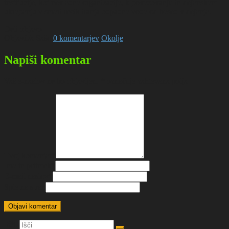
institucije, kot nevladne organizacije, k povezovanju in dejanskem
ukrepanju v smeri recikliranja odpadne vode od besed v dejanja.
Deli objavo
Objavil/a Sašo
0 komentarjev
Okolje
Napiši komentar
Vaš e-naslov ne bo objavljen.
*
označuje zahtevana polja
Tvoj komentar
*
Ime in priimek
*
E-mail naslov
*
Spletna stran
Išči: