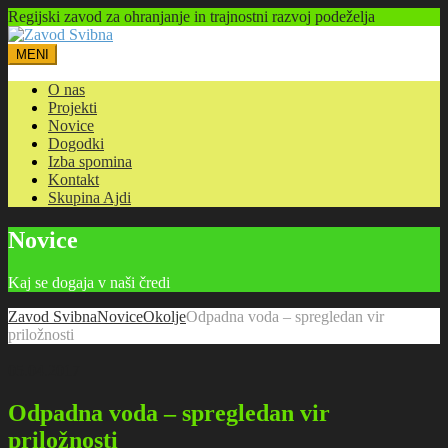
Regijski zavod za ohranjanje in trajnostni razvoj podeželja
MENI
O nas
Projekti
Novice
Dogodki
Izba spomina
Kontakt
Skupina Ajdi
Novice
Kaj se dogaja v naši čredi
Zavod Svibna
Novice
Okolje
Odpadna voda – spregledan vir
priložnosti
05.04.2017
Odpadna voda – spregledan vir
priložnosti