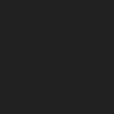
ogromen.
Eden od alternativnih vodnih virov, s katerim bi lahko zmanjšali
obremenitve obstoječih vodnih virov, predvsem pa zagotovili stalno
dostopnost, zlasti v obdobjih pomanjkanja, so zagotovo odpadne
vode. Poleg zadrževanja in rabe deževnice, ki se vedno bolj
vključuje v naš vsak dan, prihaja vedno bolj v ospredje tudi raba
predvsem komunalne odpadne vode, ki je za razliko od deževnice
stalen
vir.
V današnjem času so na razpolago različne čistilne tehnologije,
marsikje že v uporabi, ki lahko takšno vodo prečistijo do mere, ki
zadovoljuje njeno ponovno rabo. Ustrezno prečiščeno odpadno
vodo bi lahko uporabili tako v kmetijstvu, industriji, energetiki, kot
sanitarni rabi gospodinjstev, javnih površinah, akumulacija le te pa
prispeva tudi k požarni varnosti. Da o ugodnih učinkih na naravo in
okolje ne govorimo.
Navkljub številnim praksam recikliranja odpadne vode po svetu in
tudi v Evropi, v Sloveniji tega vira v praksi še nismo vključili v
vsakdan kot alternativni vodni vir. Čeprav se v strokovnih krogih
posamezne razprave v tej smeri že porajajo, iskreno želimo, da bodo
le-te vedno pogostejše. Poleg ozaveščanja javnosti o sprejemljivosti
ponovne uporabe odpadnih voda je ključno vzpodbuditi državne in
lokalne skupnosti, gospodarske, izobraževalne ter razvojne