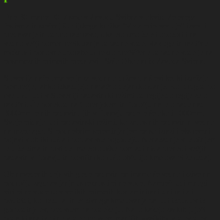
Dne 30. marca 2017 smo v Zavodu Svibna v okviru Zelenega
festivala in srečanj študijskega krožka “Voda pripoveduje” izvedli
predavanje in odprto razpravo, s katero smo želeli opozoriti na
vedno večji pomen recikliranja odpadne vode. Razloge in različne
možnosti ponovne uporabe ustrezno prečiščene odpadne vode je na
posameznih primerih predstavil Sašo Obolnar iz Zavoda Svibna.
Slovenija načeloma velja za vodnato državo, a številke, ki izražajo
povprečje, lahko izkazujejo napačno dejansko stanje. Kot drugod po
svetu so tudi v Sloveniji padavinski režimi od regije do regije zelo
različni. Če ponekod na Gorenjskem in Posočju na leto pade nad
3000mm letnih padavin, jih v Posavju pade le še okoli 1000mm.
Svoje pridajo tudi padavinski režimi, ko zadostnih padavin ni vedno
na razpolago. S podnebnim spreminjanjem pa so izraziti ekstremni
pojavi v obliki suš ali poplav vse pogostejši. Nenazadnje v letošnjem
letu že zima in prvi del meteorološke pomladi nista prenesli večjih
padavin v Posavju in površinsko sušo občutijo kmetovalci že sedaj.
Ob navedenih dejstvih glede padavin pa imamo še vedno izzive na
področju zagotavljanja ustreznosti pitne vode. Namreč tudi mnogi
viri pitne vode so v velikih primerih kontaminirani z nitrati ali
pesticidi, kot rezultat intenzivnega kmetovanja pa tudi izpustov iz
gospodinjstev, predvsem na podeželju. Na to kažejo zaskrbljujoči
podatki analiz pitne vode predvsem manjših »vaških« vodovodov,