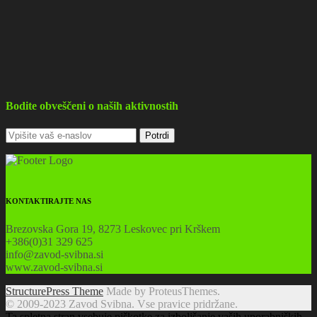
Bodite obveščeni o naših aktivnostih
KONTAKTIRAJTE NAS
Brezovska Gora 19, 8273 Leskovec pri Krškem
+386(0)31 329 625
info@zavod-svibna.si
www.zavod-svibna.si
StructurePress Theme
Made by ProteusThemes.
© 2009-2023 Zavod Svibna. Vse pravice pridržane.
Ta spletna stran vsebuje piškotke za izboljšanje vaših uporabniških